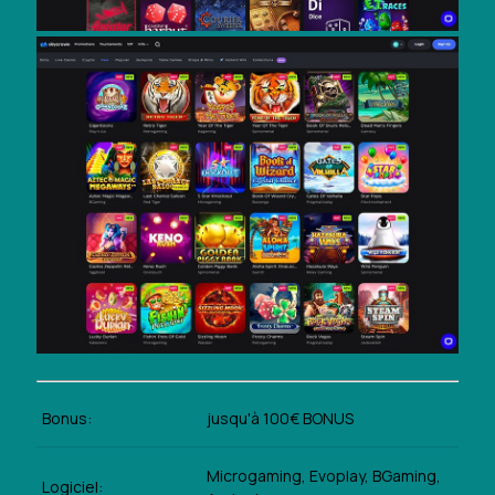
Bonus:
jusqu'à
100€ BONUS
Microgaming, Evoplay, BGaming,
Logiciel: