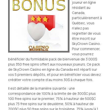
joueur en ligne
résidant au
Canada,
particulièrement à
Québec, vous
n'allez pas
regretter de vous
être inscrit sur
SkyCrown Casino.
Pour commencer,
vous pourrez
bénéficier du formidable pack de bienvenue de 3 000$
plus 350 free spins offert aux nouveaux joueurs. Ce pack
de SkyCrown Casino en ligne du Canada est réparti sur
vos 5 premiers dépôts, et pour en bénéficier vous devez
créditer votre compte d'au moins 30$ à chaque fois.
Il est détaillé de la manière suivante : une
correspondance de 100% à la limite de de 300$C plus
100 free spins sur le premier, 75% à hauteur de 500$C
plus 75 free spins sur le deuxième, 50% à hauteur de
700$C plus 50 free spins sur le troisième, 75% jusqu'à 1