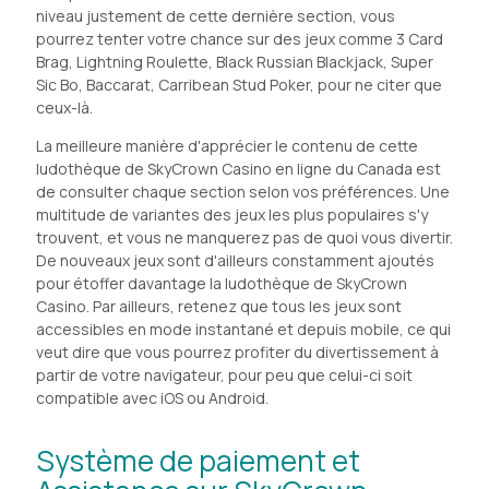
niveau justement de cette dernière section, vous
pourrez tenter votre chance sur des jeux comme 3 Card
Brag, Lightning Roulette, Black Russian Blackjack, Super
Sic Bo, Baccarat, Carribean Stud Poker, pour ne citer que
ceux-là.
La meilleure manière d'apprécier le contenu de cette
ludothèque de SkyCrown Casino en ligne du Canada est
de consulter chaque section selon vos préférences. Une
multitude de variantes des jeux les plus populaires s'y
trouvent, et vous ne manquerez pas de quoi vous divertir.
De nouveaux jeux sont d'ailleurs constamment ajoutés
pour étoffer davantage la ludothèque de SkyCrown
Casino. Par ailleurs, retenez que tous les jeux sont
accessibles en mode instantané et depuis mobile, ce qui
veut dire que vous pourrez profiter du divertissement à
partir de votre navigateur, pour peu que celui-ci soit
compatible avec iOS ou Android.
Système de paiement et