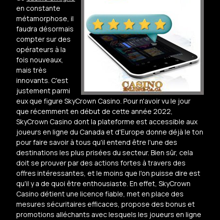
en constante
métamorphose, il
faudra désormais
compter sur des
opérateurs à la
fois nouveaux,
mais très
innovants. C'est
justement parmi
eux que figure SkyCrown Casino. Pour n'avoir vu le jour
que récemment en début de cette année 2022,
SkyCrown Casino dont la plateforme est accessible aux
joueurs en ligne du Canada et d'Europe donne déjà le ton
pour faire savoir à tous qu'il entend être l'une des
destinations les plus prisées du secteur. Bien sûr, cela
doit se prouver par des actions fortes à travers des
offres intéressantes, et le moins que l'on puisse dire est
qu'il y a de quoi être enthousiaste. En effet, SkyCrown
Casino détient une licence fiable, met en place des
mesures sécuritaires efficaces, propose des bonus et
promotions alléchants avec lesquels les joueurs en ligne