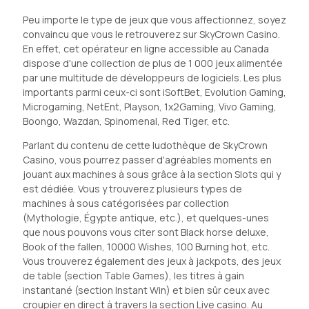
Peu importe le type de jeux que vous affectionnez, soyez
convaincu que vous le retrouverez sur SkyCrown Casino.
En effet, cet opérateur en ligne accessible au Canada
dispose d'une collection de plus de 1 000 jeux alimentée
par une multitude de développeurs de logiciels. Les plus
importants parmi ceux-ci sont iSoftBet, Evolution Gaming,
Microgaming, NetEnt, Playson, 1x2Gaming, Vivo Gaming,
Boongo, Wazdan, Spinomenal, Red Tiger, etc.
Parlant du contenu de cette ludothèque de SkyCrown
Casino, vous pourrez passer d'agréables moments en
jouant aux machines à sous grâce à la section Slots qui y
est dédiée. Vous y trouverez plusieurs types de
machines à sous catégorisées par collection
(Mythologie, Égypte antique, etc.), et quelques-unes
que nous pouvons vous citer sont Black horse deluxe,
Book of the fallen, 10000 Wishes, 100 Burning hot, etc.
Vous trouverez également des jeux à jackpots, des jeux
de table (section Table Games), les titres à gain
instantané (section Instant Win) et bien sûr ceux avec
croupier en direct à travers la section Live casino. Au