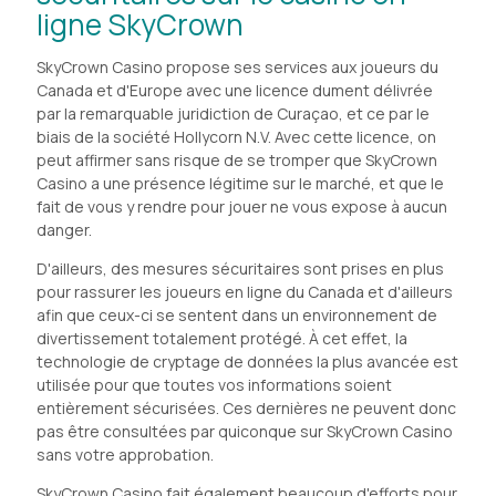
ligne SkyCrown
SkyCrown Casino propose ses services aux joueurs du
Canada et d'Europe avec une licence dument délivrée
par la remarquable juridiction de Curaçao, et ce par le
biais de la société Hollycorn N.V. Avec cette licence, on
peut affirmer sans risque de se tromper que SkyCrown
Casino a une présence légitime sur le marché, et que le
fait de vous y rendre pour jouer ne vous expose à aucun
danger.
D'ailleurs, des mesures sécuritaires sont prises en plus
pour rassurer les joueurs en ligne du Canada et d'ailleurs
afin que ceux-ci se sentent dans un environnement de
divertissement totalement protégé. À cet effet, la
technologie de cryptage de données la plus avancée est
utilisée pour que toutes vos informations soient
entièrement sécurisées. Ces dernières ne peuvent donc
pas être consultées par quiconque sur SkyCrown Casino
sans votre approbation.
SkyCrown Casino fait également beaucoup d'efforts pour