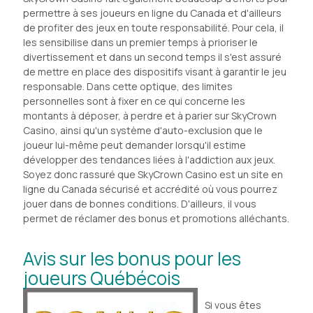
permettre à ses joueurs en ligne du Canada et d'ailleurs
de profiter des jeux en toute responsabilité. Pour cela, il
les sensibilise dans un premier temps à prioriser le
divertissement et dans un second temps il s'est assuré
de mettre en place des dispositifs visant à garantir le jeu
responsable. Dans cette optique, des limites
personnelles sont à fixer en ce qui concerne les
montants à déposer, à perdre et à parier sur SkyCrown
Casino, ainsi qu'un système d'auto-exclusion que le
joueur lui-même peut demander lorsqu'il estime
développer des tendances liées à l'addiction aux jeux.
Soyez donc rassuré que SkyCrown Casino est un site en
ligne du Canada sécurisé et accrédité où vous pourrez
jouer dans de bonnes conditions. D'ailleurs, il vous
permet de réclamer des bonus et promotions alléchants.
Avis sur les bonus pour les
joueurs Québécois
Si vous êtes