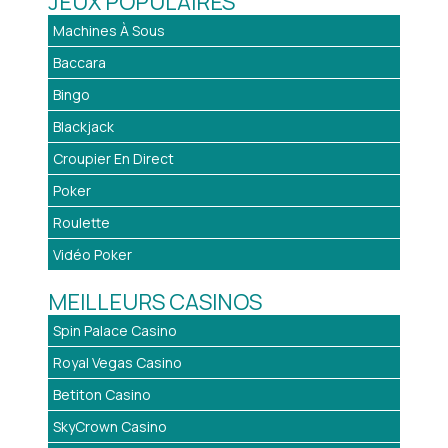
JEUX POPULAIRES
Machines À Sous
Baccara
Bingo
Blackjack
Croupier En Direct
Poker
Roulette
Vidéo Poker
MEILLEURS CASINOS
Spin Palace Casino
Royal Vegas Casino
Betiton Casino
SkyCrown Casino